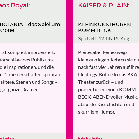
os Royal:
KAISER & PLAIN:
ROTANIA – das Spiel um
KLEINKUNSTHUREN -
 Krone
KOMM BECK
Spielzeit: 12. bis 15. Aug
 ist komplett improvisiert.
Pleite, aber keineswegs
Vorschläge des Publikums
kleinzukriegen, kehren sie n
 die Inspirationen, und die
nach fast vier Jahren auf ihre
ler*innen erschaffen spontan
Lieblings-Bühne in das BKA-
aktere, Szenen und Songs –
Theater zurück – und
sogar ganze Dramen.
präsentieren einen KOMM-
BECK-ABEND voller Musik,
absurder Geschichten und
skurrilem Humor.
 Infos
→
Mehr Infos
→