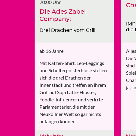
20:00 Uhr
Cha
Die Ades Zabel
Company:
IMP
die
Drei Drachen vom Grill
ab 16 Jahre
Alles
Die 
Mit Katzen-Shirt, Leo-Leggings
sind
und Schulterpolsterbluse stellen
Spie
sich die drei Drachen der
Char
Innenstadt und treffen an ihrem
ja, 
Grill auf Soja Latte-Hipster,
Foodie-Influencer und verirrte
Parlamentarier, die mit der
Neuköllner Welt so gar nichts
anfangen können.
Mehr Infos
→
Mehr