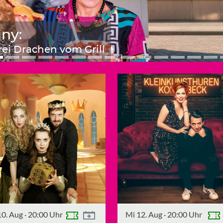
ny:
Drei Drachen vom Grill
0. Aug
·
20:00 Uhr
Mi 12. Aug
·
20:00 Uhr