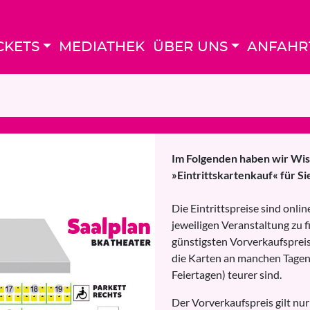
CKETS
MEDIATHEK
ÜBER UNS
ANFAHR
Im Folgenden haben wir Wi
»Eintrittskartenkauf« für S
Die Eintrittspreise sind onlin
jeweiligen Veranstaltung zu f
günstigsten Vorverkaufspreis
die Karten an manchen Tagen 
Feiertagen) teurer sind.
Der Vorverkaufspreis gilt nur