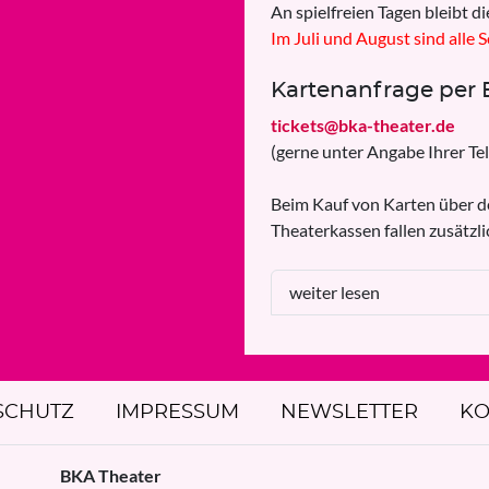
An spielfreien Tagen bleibt d
Im Juli und August sind alle 
Kartenanfrage per 
tickets@bka-theater.de
(gerne unter Angabe Ihrer T
Beim Kauf von Karten über d
Theaterkassen fallen zusätzl
weiter lesen
SCHUTZ
IMPRESSUM
NEWSLETTER
KO
BKA Theater