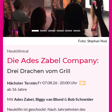
Foto: Stephan Noë
Foto: Stephan Noë
Neuköllnical
Die Ades Zabel Company:
Drei Drachen vom Grill
Fr 07.08.26 · 20:00 Uhr
Nächster Termin:
ab 16 Jahre
Mit
Ades Zabel, Biggy van Blond
&
Bob Schneider
Neukölln ist geschockt: Nach Jahrzehnten des