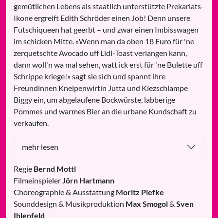
gemütlichen Lebens als staatlich unterstützte Prekariats-
Ikone ergreift Edith Schröder einen Job! Denn unsere
Futschiqueen hat geerbt – und zwar einen Imbisswagen
im schicken Mitte. »Wenn man da oben 18 Euro für 'ne
zerquetschte Avocado uff Lidl-Toast verlangen kann,
dann woll'n wa mal sehen, watt ick erst für 'ne Bulette uff
Schrippe kriege!« sagt sie sich und spannt ihre
Freundinnen Kneipenwirtin Jutta und Kiezschlampe
Biggy ein, um abgelaufene Bockwürste, labberige
Pommes und warmes Bier an die urbane Kundschaft zu
verkaufen.
mehr lesen
Regie
Bernd Mottl
Filmeinspieler
Jörn Hartmann
Choreographie & Ausstattung
Moritz Piefke
Sounddesign & Musikproduktion
Max Smogol
&
Sven
Ihlenfeld