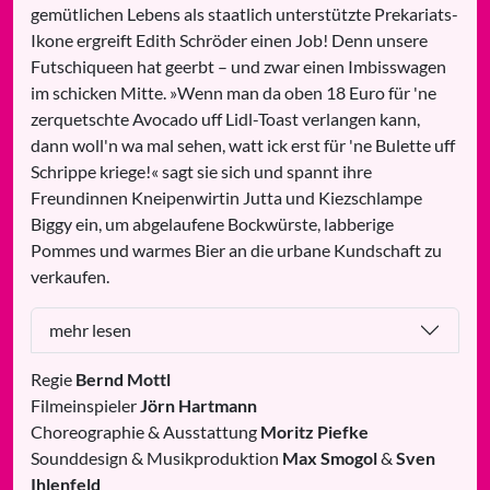
gemütlichen Lebens als staatlich unterstützte Prekariats-
Ikone ergreift Edith Schröder einen Job! Denn unsere
Futschiqueen hat geerbt – und zwar einen Imbisswagen
im schicken Mitte. »Wenn man da oben 18 Euro für 'ne
zerquetschte Avocado uff Lidl-Toast verlangen kann,
dann woll'n wa mal sehen, watt ick erst für 'ne Bulette uff
Schrippe kriege!« sagt sie sich und spannt ihre
Freundinnen Kneipenwirtin Jutta und Kiezschlampe
Biggy ein, um abgelaufene Bockwürste, labberige
Pommes und warmes Bier an die urbane Kundschaft zu
verkaufen.
mehr lesen
Regie
Bernd Mottl
Filmeinspieler
Jörn Hartmann
Choreographie & Ausstattung
Moritz Piefke
Sounddesign & Musikproduktion
Max Smogol
&
Sven
Ihlenfeld