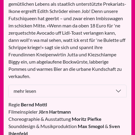
gemütlichen Lebens als staatlich unterstützte Prekariats-
Ikone ergreift Edith Schröder einen Job! Denn unsere
Futschiqueen hat geerbt – und zwar einen Imbisswagen
im schicken Mitte. »Wenn man da oben 18 Euro für 'ne
zerquetschte Avocado uff Lidl-Toast verlangen kann,
dann woll'n wa mal sehen, watt ick erst für 'ne Bulette uff
Schrippe kriege!« sagt sie sich und spannt ihre
Freundinnen Kneipenwirtin Jutta und Kiezschlampe
Biggy ein, um abgelaufene Bockwürste, labberige
Pommes und warmes Bier an die urbane Kundschaft zu
verkaufen.
mehr lesen
Regie
Bernd Mottl
Filmeinspieler
Jörn Hartmann
Choreographie & Ausstattung
Moritz Piefke
Sounddesign & Musikproduktion
Max Smogol
&
Sven
Ihlenfeld