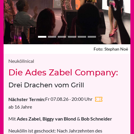
Foto: Stephan Noë
Foto: Stephan Noë
Neuköllnical
Die Ades Zabel Company:
Drei Drachen vom Grill
Fr 07.08.26 · 20:00 Uhr
Nächster Termin:
ab 16 Jahre
Mit
Ades Zabel, Biggy van Blond
&
Bob Schneider
Neukölln ist geschockt: Nach Jahrzehnten des