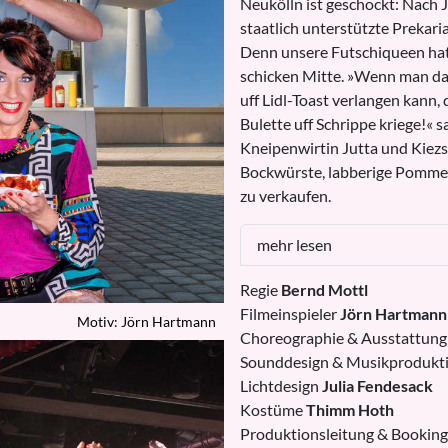
Neukölln ist geschockt: Nach 
staatlich unterstützte Prekari
Denn unsere Futschiqueen hat
schicken Mitte. »Wenn man da
uff Lidl-Toast verlangen kann, 
Bulette uff Schrippe kriege!« 
Kneipenwirtin Jutta und Kiez
Bockwürste, labberige Pommes
zu verkaufen.
mehr lesen
Regie
Bernd Mottl
Filmeinspieler
Jörn Hartmann
Motiv: Jörn Hartmann
Choreographie & Ausstattun
Sounddesign & Musikprodukt
Lichtdesign
Julia Fendesack
Kostüme
Thimm Hoth
Produktionsleitung & Bookin