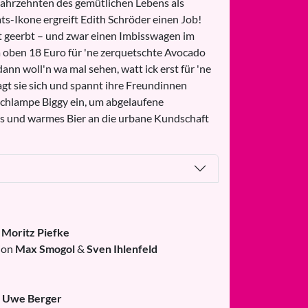
Jahrzehnten des gemütlichen Lebens als
ats-Ikone ergreift Edith Schröder einen Job!
 geerbt – und zwar einen Imbisswagen im
 oben 18 Euro für 'ne zerquetschte Avocado
dann woll'n wa mal sehen, watt ick erst für 'ne
sagt sie sich und spannt ihre Freundinnen
schlampe Biggy ein, um abgelaufene
 und warmes Bier an die urbane Kundschaft
g
Moritz Piefke
ion
Max Smogol
&
Sven Ihlenfeld
g
Uwe Berger