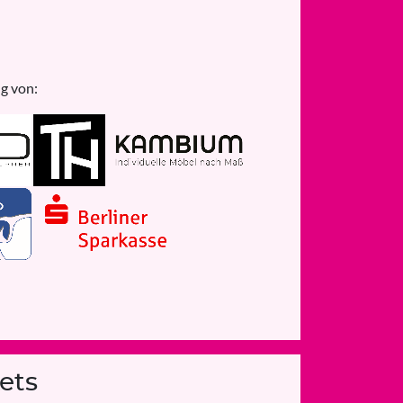
g von:
ets