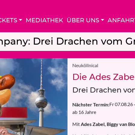
CKETS
MEDIATHEK
ÜBER UNS
ANFAHR
pany: Drei Drachen vom Gri
Neuköllnical
Die Ades Zabe
Drei Drachen vom
Fr 07.08.26
Nächster Termin:
ab 16 Jahre
Mit
Ades Zabel, Biggy van Bl