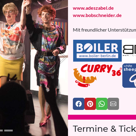
www.adeszabel.de
www.bobschneider.de
Mit freundlicher Unterstützun
Next
Termine & Tick