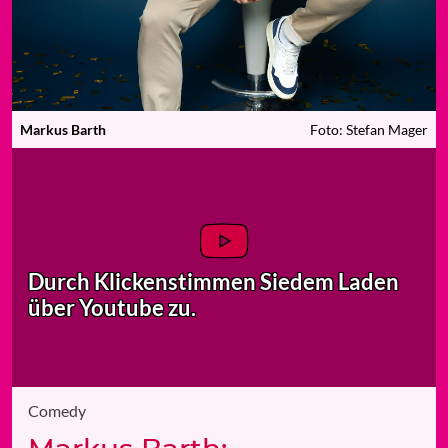
Markus Barth
Foto: Stefan Mager
Durch Klicken
stimmen Sie
dem Laden
über Youtube zu.
Comedy