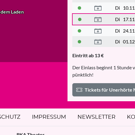
Di
10.11
e
dem Laden
Di
17.11
Di
24.11
Di
01.12
Eintritt ab 13 €
Der Einlass beginnt 1 Stunde v
pünktlich!
Tickets für Unerhörte 
SCHUTZ
IMPRESSUM
NEWSLETTER
KO
BKA Theater