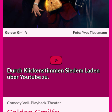
Golden Gmilfs
Foto: Yves Tiedemann
Durch Klicken
stimmen Sie
dem Laden
über Youtube zu.
Comedy
·
Voll-Playback-Theater