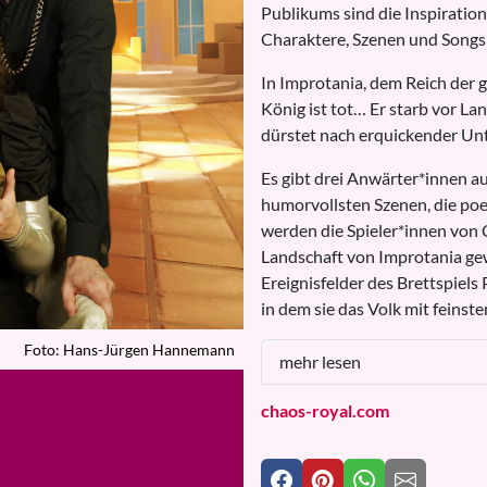
Publikums sind die Inspiration
Charaktere, Szenen und Songs 
In Improtania, dem Reich der 
König ist tot… Er starb vor La
dürstet nach erquickender Un
Es gibt drei Anwärter*innen a
humorvollsten Szenen, die poe
werden die Spieler*innen von 
Landschaft von Improtania ge
Ereignisfelder des Brettspiels
in dem sie das Volk mit feinst
Foto: Hans-Jürgen Hannemann
mehr lesen
chaos-royal.com