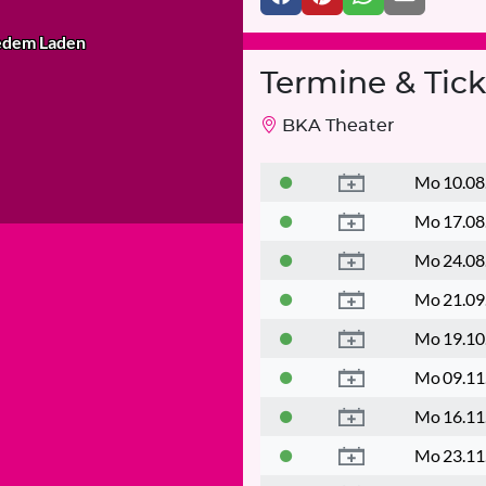
e
dem Laden
Termine & Tick
BKA Theater
Mo
10.08
Mo
17.08
Mo
24.08
Mo
21.09
Mo
19.10
Mo
09.11
Mo
16.11
Mo
23.11