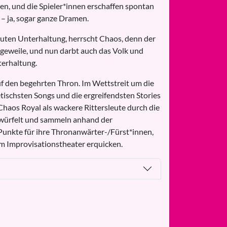
en, und die Spieler*innen erschaffen spontan
– ja, sogar ganze Dramen.
guten Unterhaltung, herrscht Chaos, denn der
ngeweile, und nun darbt auch das Volk und
terhaltung.
uf den begehrten Thron. Im Wettstreit um die
tischsten Songs und die ergreifendsten Stories
Chaos Royal als wackere Rittersleute durch die
würfelt und sammeln anhand der
 Punkte für ihre Thronanwärter-/Fürst*innen,
em Improvisationstheater erquicken.