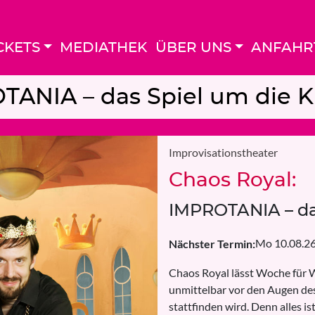
CKETS
MEDIATHEK
ÜBER UNS
ANFAHR
TANIA – das Spiel um die 
Improvisationstheater
Chaos Royal:
IMPROTANIA – da
Mo 10.08.26
Nächster Termin:
Chaos Royal lässt Woche für 
unmittelbar vor den Augen des
stattfinden wird. Denn alles i