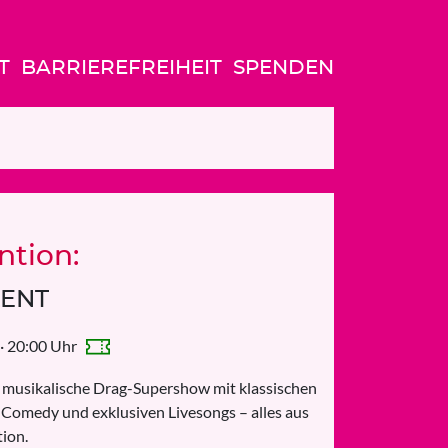
T
BARRIEREFREIHEIT
SPENDEN
ntion:
LENT
 · 20:00 Uhr
musikalische Drag-Supershow mit klassischen
 Comedy und exklusiven Livesongs – alles aus
tion.