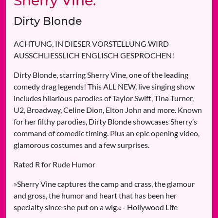
Sherry Vine:
Dirty Blonde
ACHTUNG, IN DIESER VORSTELLUNG WIRD
AUSSCHLIESSLICH ENGLISCH GESPROCHEN!
Dirty Blonde, starring Sherry Vine, one of the leading
comedy drag legends! This ALL NEW, live singing show
includes hilarious parodies of Taylor Swift, Tina Turner,
U2, Broadway, Celine Dion, Elton John and more. Known
for her filthy parodies, Dirty Blonde showcases Sherry’s
command of comedic timing. Plus an epic opening video,
glamorous costumes and a few surprises.
Rated R for Rude Humor
»Sherry Vine captures the camp and crass, the glamour
and gross, the humor and heart that has been her
specialty since she put on a wig.« - Hollywood Life